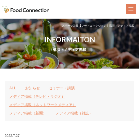
FoodConnection
スポーツ栄養【フードコネクション】講演・メディア掲載
INFORMAITON
講演・メディア掲載
ALL
お知らせ
セミナー・講演
メディア掲載（テレビ・ラジオ）
メディア掲載（ネットワークメディア）
メディア掲載（新聞）
メディア掲載（雑誌）
2022.7.27