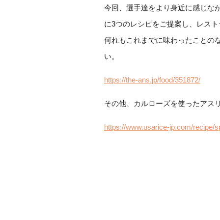
今回、選手達をより身近に感じな
に3つのレシピをご提案し、レス
何れもこれまでに味わったことの
い。
https://the-ans.jp/food/351872/
その他、カルローズを使ったアス
https://www.usarice-jp.com/recipe/s