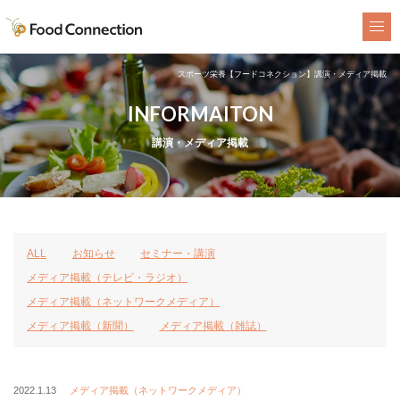
FoodConnection
スポーツ栄養【フードコネクション】講演・メディア掲載
INFORMAITON
講演・メディア掲載
ALL
お知らせ
セミナー・講演
メディア掲載（テレビ・ラジオ）
メディア掲載（ネットワークメディア）
メディア掲載（新聞）
メディア掲載（雑誌）
2022.1.13
メディア掲載（ネットワークメディア）