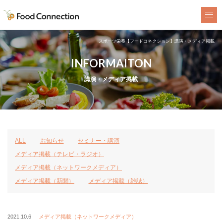
FoodConnection
スポーツ栄養【フードコネクション】講演・メディア掲載
INFORMAITON
講演・メディア掲載
ALL
お知らせ
セミナー・講演
メディア掲載（テレビ・ラジオ）
メディア掲載（ネットワークメディア）
メディア掲載（新聞）
メディア掲載（雑誌）
2021.10.6
メディア掲載（ネットワークメディア）