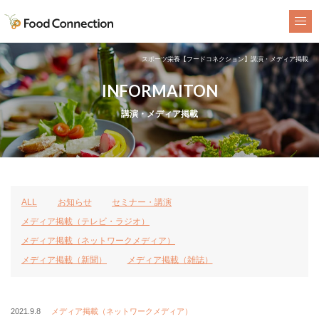
FoodConnection
スポーツ栄養【フードコネクション】講演・メディア掲載
INFORMAITON
講演・メディア掲載
ALL
お知らせ
セミナー・講演
メディア掲載（テレビ・ラジオ）
メディア掲載（ネットワークメディア）
メディア掲載（新聞）
メディア掲載（雑誌）
2021.9.8
メディア掲載（ネットワークメディア）