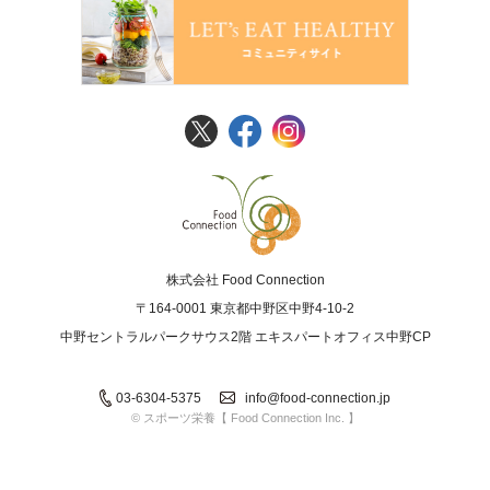
FoodConnection
株式会社 Food Connection
〒164-0001 東京都中野区中野4-10-2
中野セントラルパークサウス2階 エキスパートオフィス中野CP
03-6304-5375
info@food-connection.jp
© スポーツ栄養【 Food Connection Inc. 】