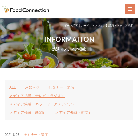
FoodConnection
スポーツ栄養【フードコネクション】講演・メディア掲載
INFORMAITON
講演・メディア掲載
ALL
お知らせ
セミナー・講演
メディア掲載（テレビ・ラジオ）
メディア掲載（ネットワークメディア）
メディア掲載（新聞）
メディア掲載（雑誌）
2021.8.27
セミナー・講演