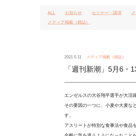
ALL
お知らせ
セミナー・講演
メ
メディア掲載（雑誌）
2021.5.11
メディア掲載（雑誌）
「週刊新潮」5月6・
エンゼルスの大谷翔平選手が大活
その要因の一つに、小麦や大麦な
す。
アスリートが特別な食事法や食品
全般に気を遣うようになったこと