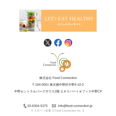
FoodConnection
株式会社 Food Connection
〒164-0001 東京都中野区中野4-10-2
中野セントラルパークサウス2階 エキスパートオフィス中野CP
03-6304-5375
info@food-connection.jp
© スポーツ栄養【 Food Connection Inc. 】