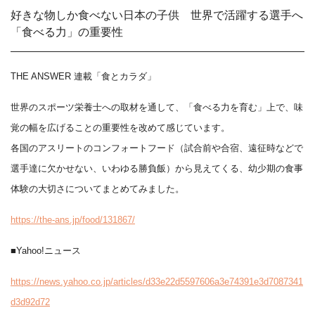
好きな物しか食べない日本の子供 世界で活躍する選手へ
「食べる力」の重要性
THE ANSWER 連載「食とカラダ」
世界のスポーツ栄養士への取材を通して、「食べる力を育む」上で、味
覚の幅を広げることの重要性を改めて感じています。
各国のアスリートのコンフォートフード（試合前や合宿、遠征時などで
選手達に欠かせない、いわゆる勝負飯）から見えてくる、幼少期の食事
体験の大切さについてまとめてみました。
https://the-ans.jp/food/131867/
■Yahoo!ニュース
https://news.yahoo.co.jp/articles/d33e22d5597606a3e74391e3d7087341
d3d92d72