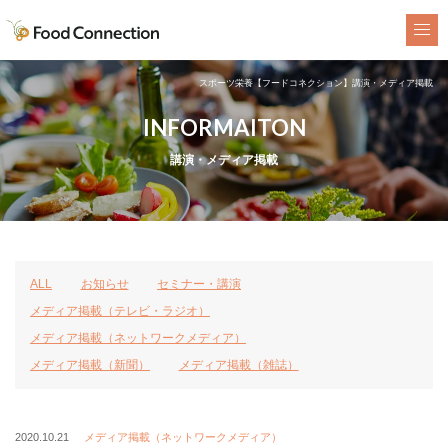
FoodConnection
スポーツ栄養【フードコネクション】講演・メディア掲載
INFORMAITON
講演・メディア掲載
ALL
お知らせ
セミナー・講演
メディア掲載（テレビ・ラジオ）
メディア掲載（ネットワークメディア）
メディア掲載（新聞）
メディア掲載（雑誌）
2020.10.21
メディア掲載（ネットワークメディア）