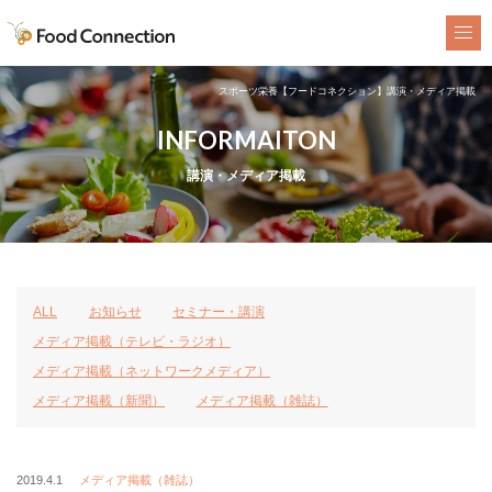
FoodConnection
スポーツ栄養【フードコネクション】講演・メディア掲載
INFORMAITON
講演・メディア掲載
ALL
お知らせ
セミナー・講演
メディア掲載（テレビ・ラジオ）
メディア掲載（ネットワークメディア）
メディア掲載（新聞）
メディア掲載（雑誌）
2019.4.1
メディア掲載（雑誌）