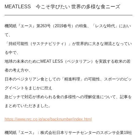
MEATLESS 今こそ学びたい 世界の多様な食ニーズ
機関紙『エース』第263号（2019春号）の特集、「レスな時代」におい
て、
「持続可能性（サステナビリティ）」が世界的に大きな潮流となってい
る中で、
地球の未来のためにMEAT LESS（ベジタリアン）を実践する欧米の若
者の考え方や、
日本のベジタリアン食としての「精進料理」の可能性、スポーツのビッ
グイベントをまじかに控え
急ピッチで対応が求められる食の多様性への理解促進について、記事を
まとめていただきました。
https://www.nrc.co.jp/ace/backnumber/index.html
機関紙『エース』：株式会社日本リサーチセンターのスポンサ企業19社