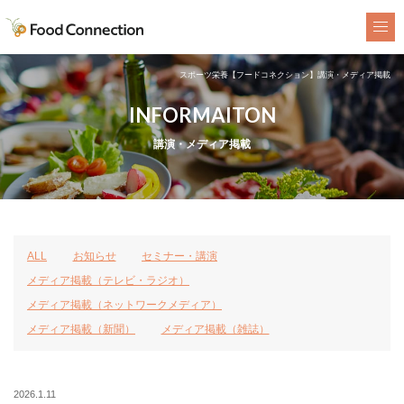
FoodConnection
スポーツ栄養【フードコネクション】講演・メディア掲載
INFORMAITON
講演・メディア掲載
ALL
お知らせ
セミナー・講演
メディア掲載（テレビ・ラジオ）
メディア掲載（ネットワークメディア）
メディア掲載（新聞）
メディア掲載（雑誌）
2026.1.11