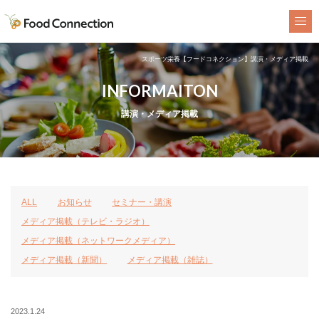
FoodConnection
スポーツ栄養【フードコネクション】講演・メディア掲載
INFORMAITON
講演・メディア掲載
ALL
お知らせ
セミナー・講演
メディア掲載（テレビ・ラジオ）
メディア掲載（ネットワークメディア）
メディア掲載（新聞）
メディア掲載（雑誌）
2023.1.24