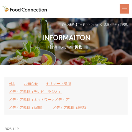
FoodConnection
スポーツ栄養【フードコネクション】講演・メディア掲載
INFORMAITON
講演・メディア掲載
ALL
お知らせ
セミナー・講演
メディア掲載（テレビ・ラジオ）
メディア掲載（ネットワークメディア）
メディア掲載（新聞）
メディア掲載（雑誌）
2023.1.19