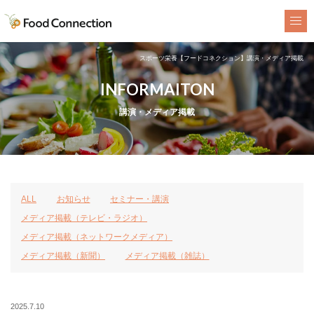
FoodConnection
スポーツ栄養【フードコネクション】講演・メディア掲載
INFORMAITON
講演・メディア掲載
ALL
お知らせ
セミナー・講演
メディア掲載（テレビ・ラジオ）
メディア掲載（ネットワークメディア）
メディア掲載（新聞）
メディア掲載（雑誌）
2025.7.10