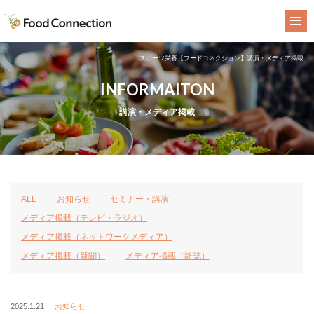
FoodConnection
スポーツ栄養【フードコネクション】講演・メディア掲載
INFORMAITON
講演・メディア掲載
ALL
お知らせ
セミナー・講演
メディア掲載（テレビ・ラジオ）
メディア掲載（ネットワークメディア）
メディア掲載（新聞）
メディア掲載（雑誌）
2025.1.21
お知らせ