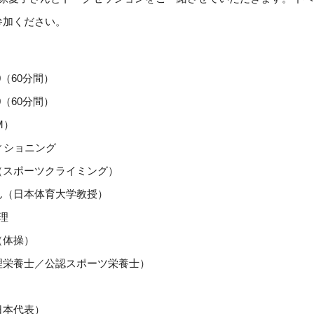
参加ください。
（60分間）
（60分間）
M）
ィショニング
ポーツクライミング）
日本体育大学教授）
理
体操）
士／公認スポーツ栄養士）
本代表）