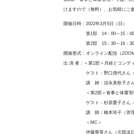
けますので（無料）、お気軽にご
開催日時：2022年3月5日（日）
第1部 14：00～15：00
第2部 15：30～16：30
開催形式：オンライン配信（ZOO
出 演 者：＜第1部＞月経とコンデ
ゲスト：野口啓代さん（ス
講 師：須永美歌子さん（
＜第2部＞食事と体重管
ゲスト：杉原愛子さん（
講 師：橋本玲子（管理栄養
＜MC＞
伊藤華英さん（元競泳日