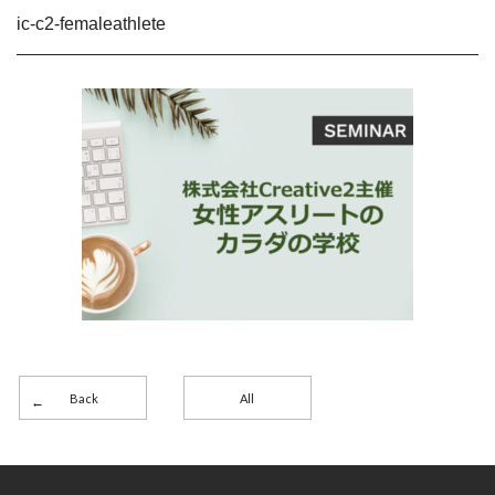
ic-c2-femaleathlete
Back
All