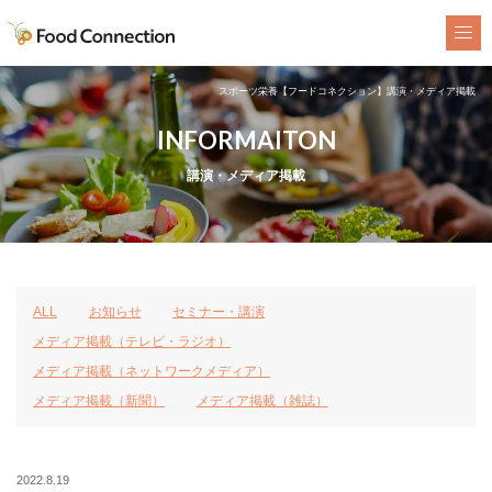
FoodConnection
スポーツ栄養【フードコネクション】講演・メディア掲載
INFORMAITON
講演・メディア掲載
ALL
お知らせ
セミナー・講演
メディア掲載（テレビ・ラジオ）
メディア掲載（ネットワークメディア）
メディア掲載（新聞）
メディア掲載（雑誌）
2022.8.19