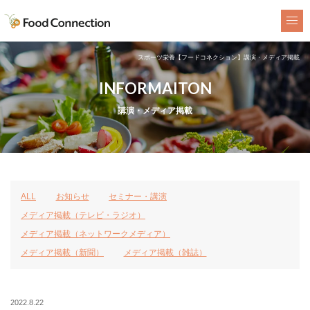
FoodConnection
スポーツ栄養【フードコネクション】講演・メディア掲載
INFORMAITON
講演・メディア掲載
ALL
お知らせ
セミナー・講演
メディア掲載（テレビ・ラジオ）
メディア掲載（ネットワークメディア）
メディア掲載（新聞）
メディア掲載（雑誌）
2022.8.22