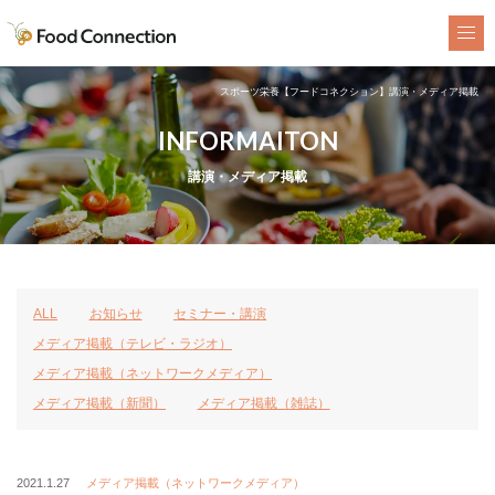
FoodConnection
スポーツ栄養【フードコネクション】講演・メディア掲載
INFORMAITON
講演・メディア掲載
ALL
お知らせ
セミナー・講演
メディア掲載（テレビ・ラジオ）
メディア掲載（ネットワークメディア）
メディア掲載（新聞）
メディア掲載（雑誌）
2021.1.27
メディア掲載（ネットワークメディア）