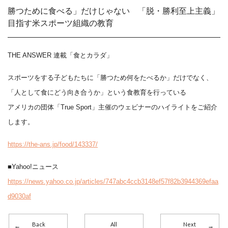
勝つために食べる」だけじゃない 「脱・勝利至上主義」
目指す米スポーツ組織の教育
THE ANSWER 連載「食とカラダ」
スポーツをする子どもたちに「勝つため何をたべるか」だけでなく、
「人として食にどう向き合うか」という食教育を行っている
アメリカの団体「True Sport」主催のウェビナーのハイライトをご紹介
します。
https://the-ans.jp/food/143337/
■Yahoo!ニュース
https://news.yahoo.co.jp/articles/747abc4ccb3148ef57f82b3944369efaa
d9030af
Back
All
Next