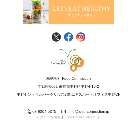
FoodConnection
株式会社 Food Connection
〒164-0001 東京都中野区中野4-10-2
中野セントラルパークサウス2階 エキスパートオフィス中野CP
03-6304-5375
info@food-connection.jp
© スポーツ栄養【 Food Connection Inc. 】