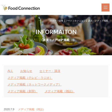
FoodConnection
スポーツ栄養【フードコネクション】講演・メディア掲載
INFORMAITON
講演・メディア掲載
ALL
お知らせ
セミナー・講演
メディア掲載（テレビ・ラジオ）
メディア掲載（ネットワークメディア）
メディア掲載（新聞）
メディア掲載（雑誌）
2020.7.9
メディア掲載（雑誌）