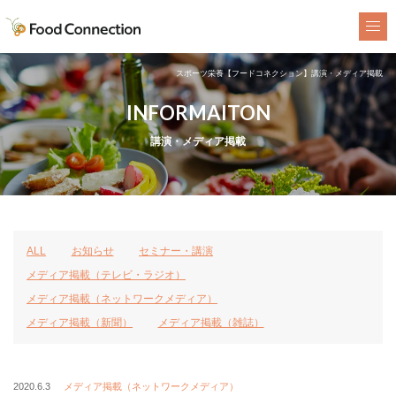
FoodConnection
スポーツ栄養【フードコネクション】講演・メディア掲載
INFORMAITON
講演・メディア掲載
ALL
お知らせ
セミナー・講演
メディア掲載（テレビ・ラジオ）
メディア掲載（ネットワークメディア）
メディア掲載（新聞）
メディア掲載（雑誌）
2020.6.3
メディア掲載（ネットワークメディア）