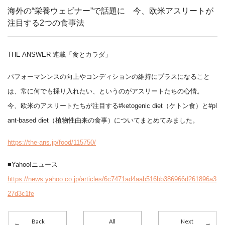
海外の“栄養ウェビナー”で話題に 今、欧米アスリートが
注目する2つの食事法
THE ANSWER 連載「食とカラダ」
パフォーマンンスの向上やコンディションの維持にプラスになること
は、常に何でも採り入れたい、というのがアスリートたちの心情。
今、欧米のアスリートたちが注目する#ketogenic diet（ケトン食）と#pl
ant-based diet（植物性由来の食事）についてまとめてみました。
https://the-ans.jp/food/115750/
■Yahoo!ニュース
https://news.yahoo.co.jp/articles/6c7471ad4aab516bb386966d261896a3
27d3c1fe
Back
All
Next