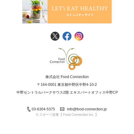
FoodConnection
株式会社 Food Connection
〒164-0001 東京都中野区中野4-10-2
中野セントラルパークサウス2階 エキスパートオフィス中野CP
03-6304-5375
info@food-connection.jp
© スポーツ栄養【 Food Connection Inc. 】