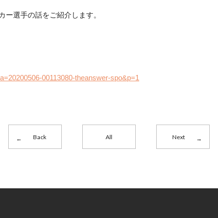
ッカー選手の話をご紹介します。
icle?a=20200506-00113080-theanswer-spo&p=1
Back
All
Next