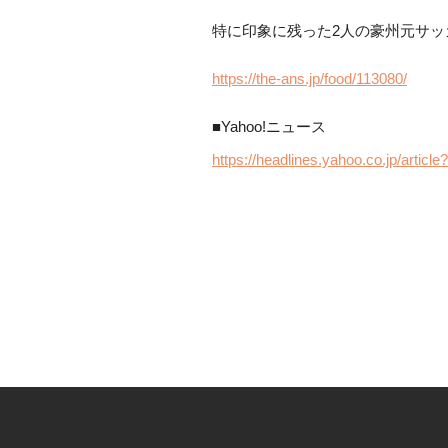
特に印象に残った2人の豪州元サ
https://the-ans.jp/food/113080/
■Yahoo!ニュース
https://headlines.yahoo.co.jp/art