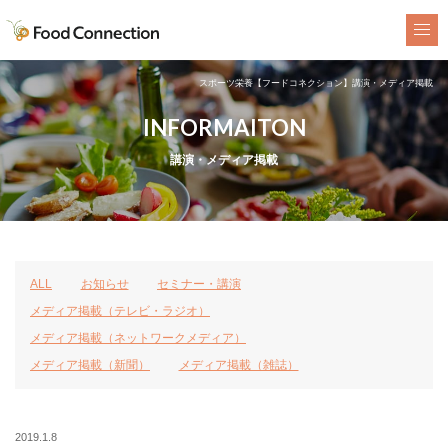
FoodConnection
スポーツ栄養【フードコネクション】講演・メディア掲載
INFORMAITON
講演・メディア掲載
ALL
お知らせ
セミナー・講演
メディア掲載（テレビ・ラジオ）
メディア掲載（ネットワークメディア）
メディア掲載（新聞）
メディア掲載（雑誌）
2019.1.8